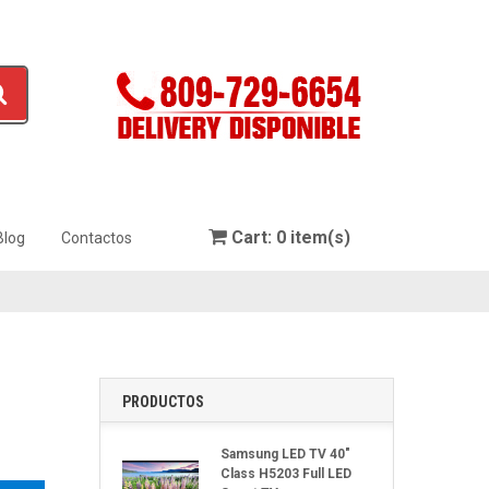
Cart: 0 item(s)
Blog
Contactos
PRODUCTOS
Samsung LED TV 40"
Class H5203 Full LED