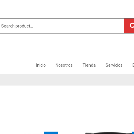
Inicio
Nosotros
Tienda
Servicios