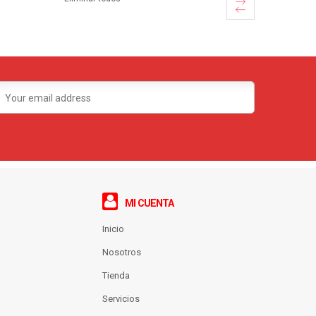
Ronde Barber Authentic Jersey
MI CUENTA
Inicio
Nosotros
Tienda
Servicios