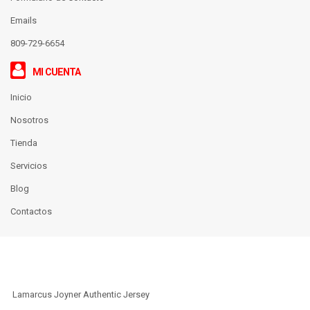
Emails
809-729-6654
MI CUENTA
Inicio
Nosotros
Tienda
Servicios
Blog
Contactos
Lamarcus Joyner Authentic Jersey