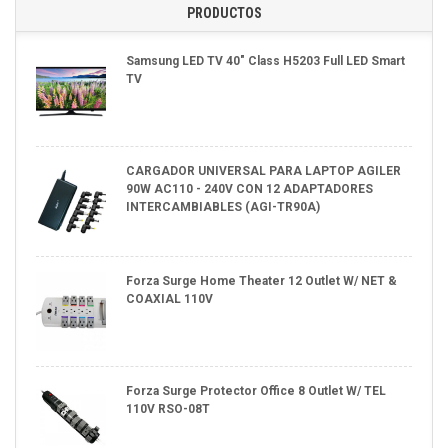
PRODUCTOS
Samsung LED TV 40" Class H5203 Full LED Smart
TV
CARGADOR UNIVERSAL PARA LAPTOP AGILER
90W AC110 - 240V CON 12 ADAPTADORES
INTERCAMBIABLES (AGI-TR90A)
Forza Surge Home Theater 12 Outlet W/ NET &
COAXIAL 110V
Forza Surge Protector Office 8 Outlet W/ TEL
110V RSO-08T