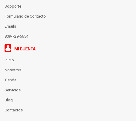
Sopporte
Formulario de Contacto
Emails
809-729-6654
MI CUENTA
Inicio
Nosotros
Tienda
Servicios
Blog
Contactos