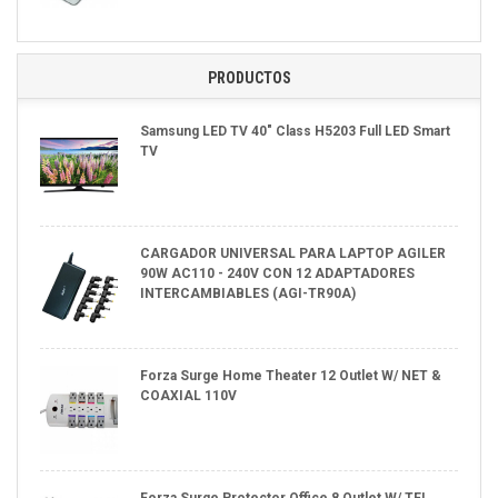
PRODUCTOS
Samsung LED TV 40" Class H5203 Full LED Smart
TV
CARGADOR UNIVERSAL PARA LAPTOP AGILER
90W AC110 - 240V CON 12 ADAPTADORES
INTERCAMBIABLES (AGI-TR90A)
Forza Surge Home Theater 12 Outlet W/ NET &
COAXIAL 110V
Forza Surge Protector Office 8 Outlet W/ TEL