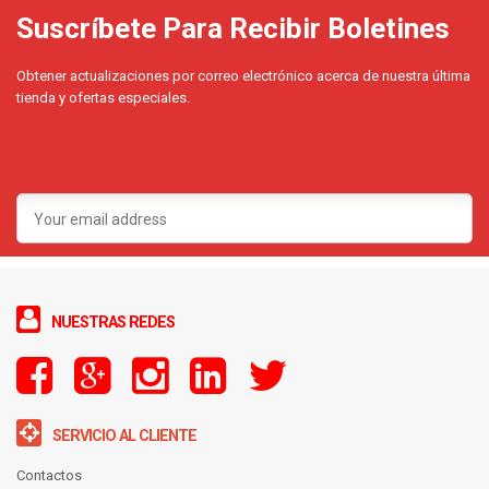
Suscríbete Para Recibir Boletines
Obtener actualizaciones por correo electrónico acerca de nuestra última
tienda y ofertas especiales.
Ronde Barber Authentic Jersey
NUESTRAS REDES
SERVICIO AL CLIENTE
Contactos